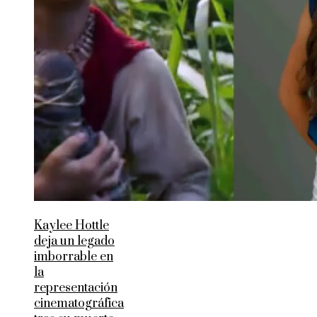
Kaylee Hottle
deja un legado
imborrable en
la
representación
cinematográfica