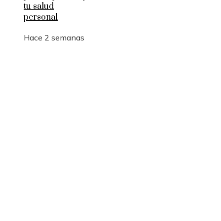
tu salud
personal
Hace 2 semanas
Entradas Recientes
Qué es la microbiota intestinal y por qué es
importante para tu salud
Por qué las pruebas de conocimiento cero son
esenciales para la privacidad empresarial
Desastres industriales que promovieron políticas
ambientales más estrictas
Categorías
Ciencia y tecnología