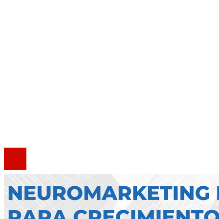
Inversiones y negocios
Cultura y ocio
Responsabilidad social
Mapa Del Sitio
Quiénes somos
Política de Privacidad
Marco Legal del Sitio
Contacto
®2020 Todos los derechos reservados.