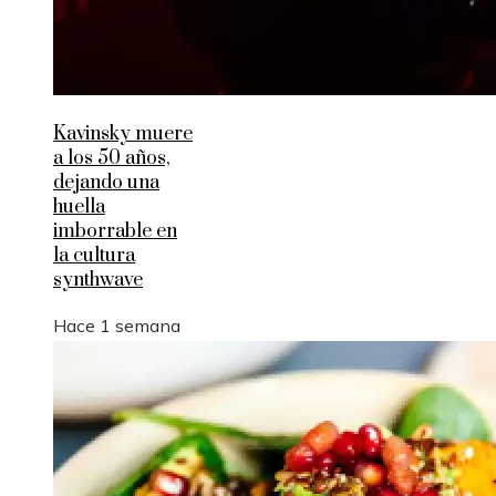
Kavinsky muere
a los 50 años,
dejando una
huella
imborrable en
la cultura
synthwave
Hace 1 semana