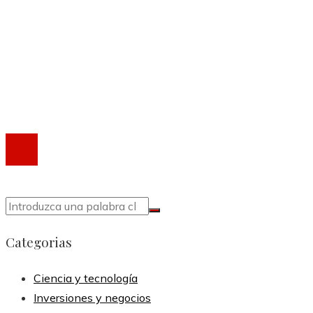
Quiénes somos
Política de Privacidad
Marco Legal del Sitio
Contacto
®2020 Todos los derechos reservados.
Categorias
Ciencia y tecnología
Inversiones y negocios