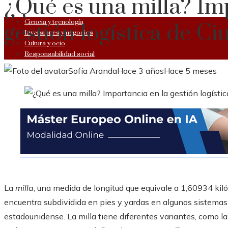
¿Qué es una milla? Im
Ciencia y tecnología
gestión logística de C
Inversiones y negocios
Cultura y ocio
Responsabilidad social
Sofía Aranda
Hace 3 años
Hace 5 meses
La
milla
, una medida de longitud que equivale a 1,60934 kilóm
encuentra subdividida en pies y yardas en algunos sistemas 
estadounidense. La milla tiene diferentes variantes, como l