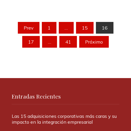
Paginación
Prev
1
…
15
16
de
17
…
41
Próximo
entradas
Entradas Recientes
Las 15 adquisiciones corporativas más caras y su
impacto en la integración empresarial