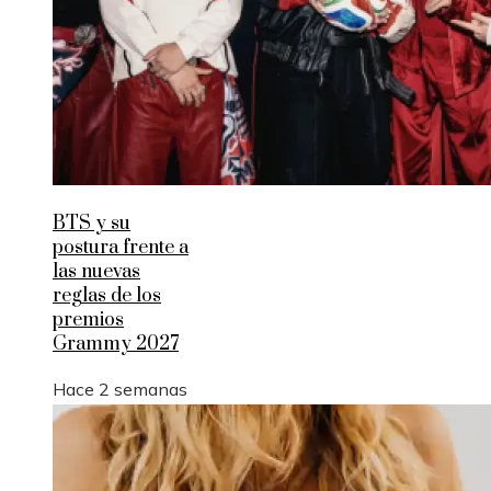
BTS y su
postura frente a
las nuevas
reglas de los
premios
Grammy 2027
Hace 2 semanas