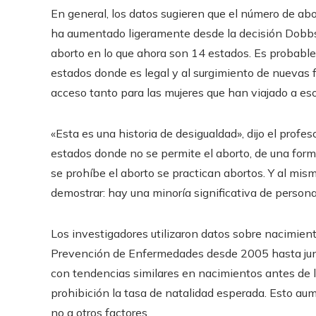
En general, los datos sugieren que el número de abo
ha aumentado ligeramente desde la decisión Dobbs 
aborto en lo que ahora son 14 estados. Es probable
estados donde es legal y al surgimiento de nuevas f
acceso tanto para las mujeres que han viajado a eso
«Esta es una historia de desigualdad», dijo el prof
estados donde no se permite el aborto, de una form
se prohíbe el aborto se practican abortos. Y al mi
demostrar: hay una minoría significativa de person
Los investigadores utilizaron datos sobre nacimiento
Prevención de Enfermedades desde 2005 hasta ju
con tendencias similares en nacimientos antes de 
prohibición la tasa de natalidad esperada. Esto aum
no a otros factores.