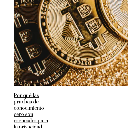
Por qué las
pruebas de
conocimiento
cero son
esenciales para
la privacidad