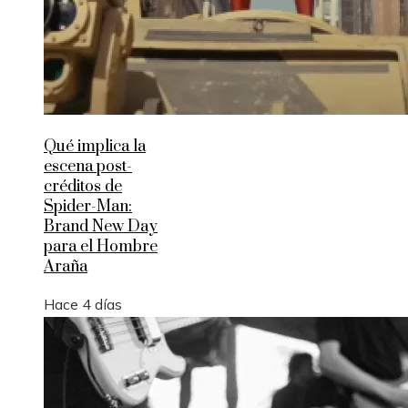
Qué implica la
escena post-
créditos de
Spider-Man:
Brand New Day
para el Hombre
Araña
Hace 4 días