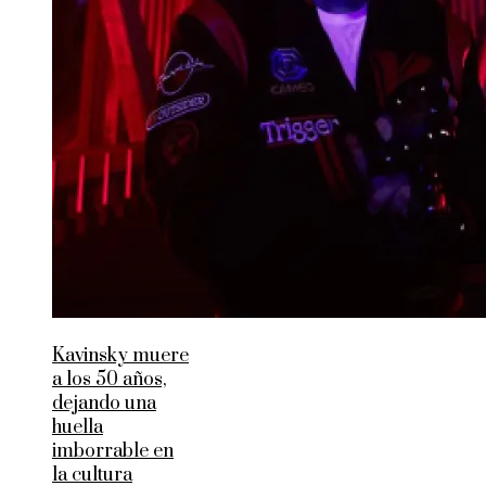
Kavinsky muere
a los 50 años,
dejando una
huella
imborrable en
la cultura