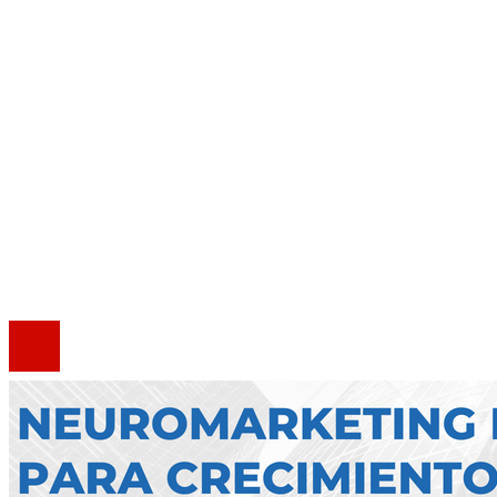
Cultura y ocio
Responsabilidad social
Mapa Del Sitio
Quiénes somos
Política de Privacidad
Marco Legal del Sitio
Contacto
®2020 Todos los derechos reservados.