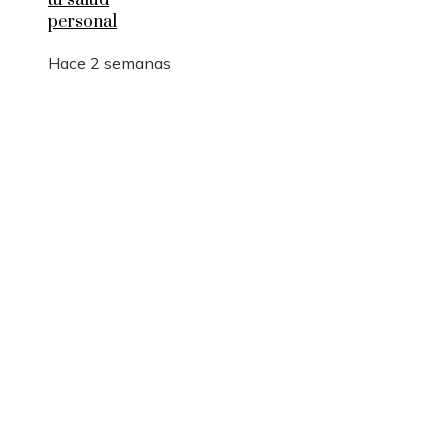
tu salud
personal
Hace 2 semanas
Entradas Recientes
Qué es la microbiota intestinal y por qué es
importante para tu salud
Por qué las pruebas de conocimiento cero son
esenciales para la privacidad empresarial
Desastres industriales que promovieron políticas
ambientales más estrictas
Categorías
Ciencia y tecnología
Inversiones y negocios