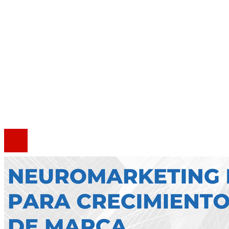
Responsabilidad social
Mapa Del Sitio
Quiénes somos
Política de Privacidad
Marco Legal del Sitio
Contacto
®2020 Todos los derechos reservados.