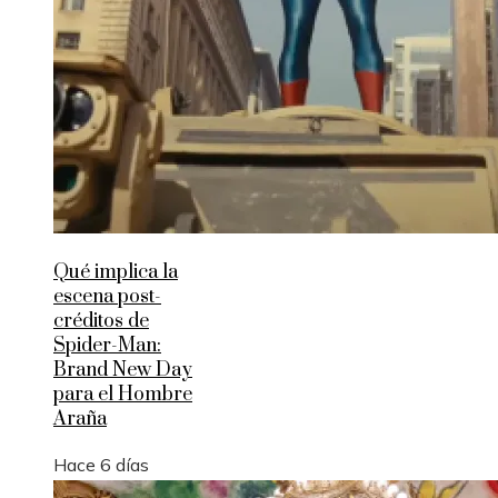
Qué implica la
escena post-
créditos de
Spider-Man:
Brand New Day
para el Hombre
Araña
Hace 6 días