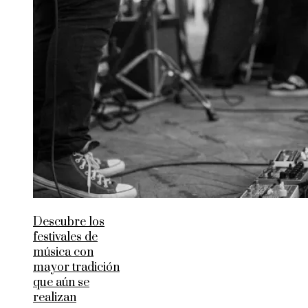
Descubre los
festivales de
música con
mayor tradición
que aún se
realizan