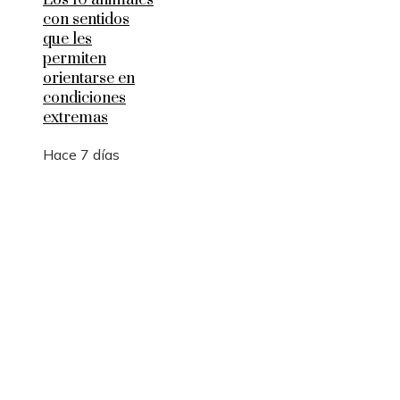
Los 10 animales
con sentidos
que les
permiten
orientarse en
condiciones
extremas
Hace 7 días
Entradas Recientes
Los 10 telescopios que revolucionaron la observ
científica del universo
Qué es la microbiota intestinal y por qué es
importante para tu salud
Por qué las pruebas de conocimiento cero son
esenciales para la privacidad empresarial