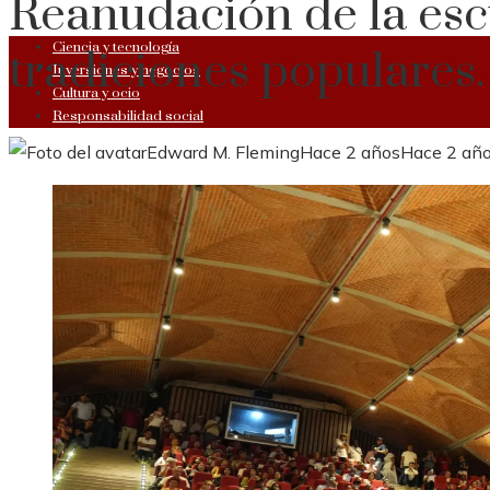
Reanudación de la escu
Ciencia y tecnología
tradiciones populares.
Inversiones y negocios
Cultura y ocio
Responsabilidad social
Edward M. Fleming
Hace 2 años
Hace 2 añ