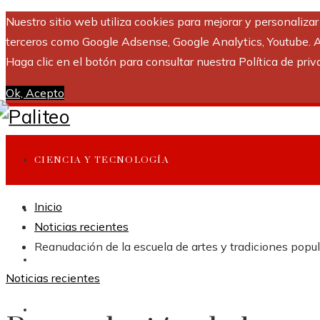
Nuestro sitio web utiliza cookies para mejorar y personaliza
terceros como Google Adsense, Google Analytics, Youtube. Al 
Haga clic en el botón para consultar nuestra Política de priv
Ok, Acepto
CIENCIA Y TECNOLOGÍA
Inicio
INVERSIONES Y NEGOCIOS
Noticias recientes
Reanudación de la escuela de artes y tradiciones popul
CULTURA Y OCIO
Noticias recientes
RESPONSABILIDAD SOCIAL