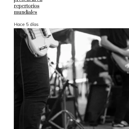
repertorios
mundiales
Hace 5 días