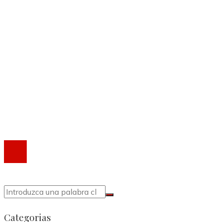
Cultura y ocio
Responsabilidad social
Mapa Del Sitio
Quiénes somos
Política de Privacidad
Marco Legal del Sitio
Contacto
®2020 Todos los derechos reservados.
Categorias