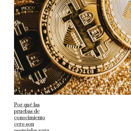
Por qué las
pruebas de
conocimiento
cero son
esenciales para