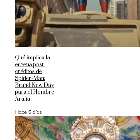
Qué implica la
escena post-
créditos de
Spider-Man:
Brand New Day
para el Hombre
Araña
Hace 5 días