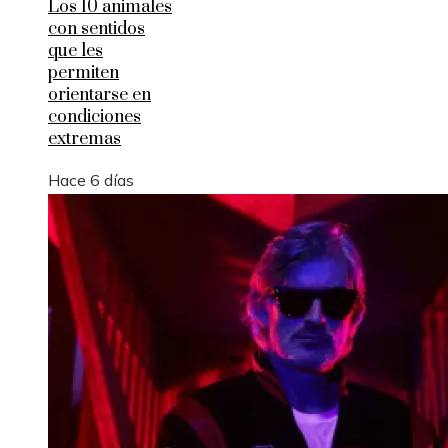
Los 10 animales
con sentidos
que les
permiten
orientarse en
condiciones
extremas
Hace 6 días