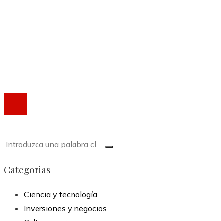
Quiénes somos
Política de Privacidad
Marco Legal del Sitio
Contacto
®2020 Todos los derechos reservados.
Categorias
Ciencia y tecnología
Inversiones y negocios