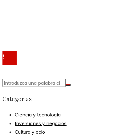
Quiénes somos
Política de Privacidad
Marco Legal del Sitio
Contacto
®2020 Todos los derechos reservados.
Categorias
Ciencia y tecnología
Inversiones y negocios
Cultura y ocio