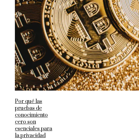
Por qué las
pruebas de
conocimiento
cero son
esenciales para
la privacidad