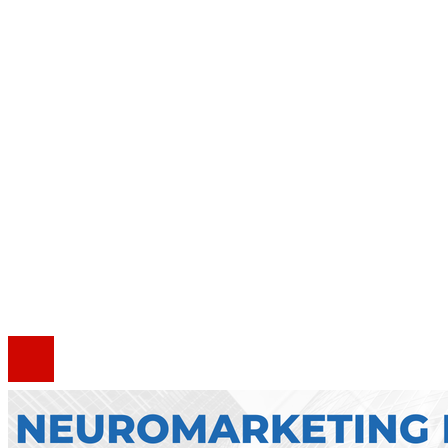
Ciencia y tecnología
Inversiones y negocios
Cultura y ocio
Responsabilidad social
Mapa Del Sitio
Quiénes somos
Política de Privacidad
Marco Legal del Sitio
Contacto
®2020 Todos los derechos reservados.