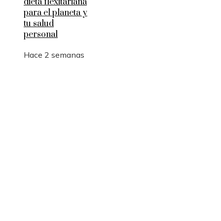
dieta flexitariana
para el planeta y
tu salud
personal
Hace 2 semanas
Entradas Recientes
Qué es la microbiota intestinal y por qué es
importante para tu salud
Por qué las pruebas de conocimiento cero son
esenciales para la privacidad empresarial
Desastres industriales que promovieron políticas
ambientales más estrictas
Categorías