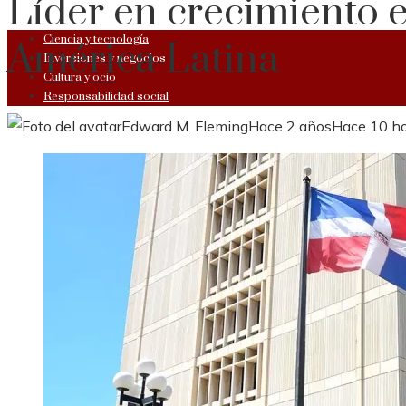
Líder en crecimiento
Ciencia y tecnología
América Latina
Inversiones y negocios
Cultura y ocio
Responsabilidad social
Edward M. Fleming
Hace 2 años
Hace 10 h