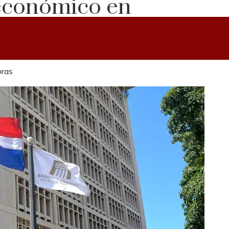
 económico en
oras