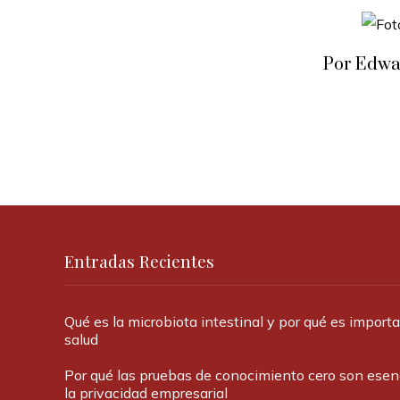
Por Edwa
Entradas Recientes
Qué es la microbiota intestinal y por qué es import
salud
Por qué las pruebas de conocimiento cero son esen
la privacidad empresarial