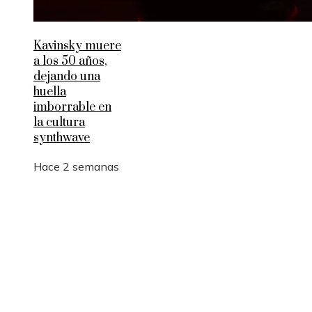
Kavinsky muere
a los 50 años,
dejando una
huella
imborrable en
la cultura
synthwave
Hace 2 semanas
Entradas Recientes
Qué es la microbiota intestinal y por qué es
importante para tu salud
Por qué las pruebas de conocimiento cero son
esenciales para la privacidad empresarial