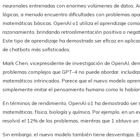
neuronales entrenadas con enormes volúmenes de datos. Aun
lógicas, a menudo encuentro dificultades con problemas a
matemáticas básicas. OpenAI o1 utiliza el aprendizaje como
razonamiento, brindando retroalimentación positiva o negati
Este tipo de aprendizaje ha demostrado ser eficaz en aplica
de chatbots más sofisticados.
Mark Chen, vicepresidente de investigación de OpenAI, demo
problemas complejos que GPT-4 no puede abordar, incluidas
matemáticos intrincados. Parece que el nuevo modelo apren
simplemente imitar el pensamiento humano como lo habían 
En términos de rendimiento, OpenAI o1 ha demostrado ser su
matemáticas, física, biología y química. Por ejemplo, en u
resolvió el 12% de los problemas, mientras que 1 obtuvo u
Sin embargo, el nuevo modelo también tiene desventajas. E