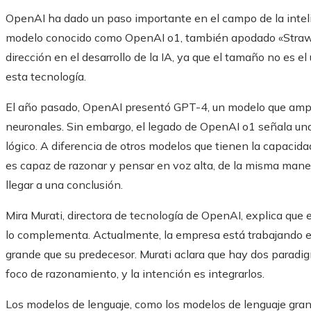
OpenAI ha dado un paso importante en el campo de la intelig
modelo conocido como OpenAI o1, también apodado «Straw
dirección en el desarrollo de la IA, ya que el tamaño no es e
esta tecnología.
El año pasado, OpenAI presentó GPT-4, un modelo que ampl
neuronales. Sin embargo, el legado de OpenAI o1 señala un
lógico. A diferencia de otros modelos que tienen la capaci
es capaz de razonar y pensar en voz alta, de la misma mane
llegar a una conclusión.
Mira Murati, directora de tecnología de OpenAI, explica que 
lo complementa. Actualmente, la empresa está trabajando e
grande que su predecesor. Murati aclara que hay dos paradigm
foco de razonamiento, y la intención es integrarlos.
Los modelos de lenguaje, como los modelos de lenguaje gran