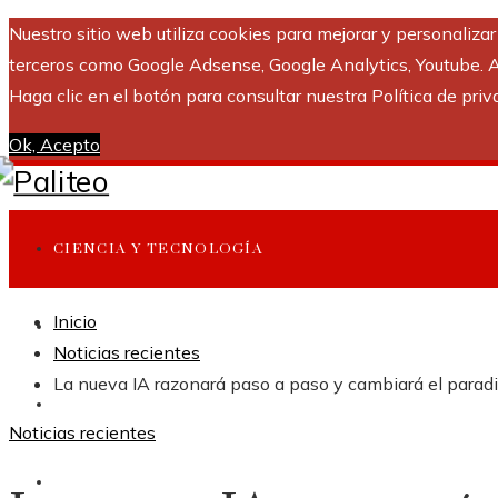
Nuestro sitio web utiliza cookies para mejorar y personaliza
terceros como Google Adsense, Google Analytics, Youtube. Al 
Haga clic en el botón para consultar nuestra Política de priv
Ok, Acepto
CIENCIA Y TECNOLOGÍA
Inicio
INVERSIONES Y NEGOCIOS
Noticias recientes
La nueva IA razonará paso a paso y cambiará el para
CULTURA Y OCIO
Noticias recientes
RESPONSABILIDAD SOCIAL