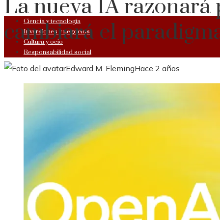
La nueva IA razonará 
Ciencia y tecnología
cambiará el paradigm
Inversiones y negocios
Cultura y ocio
Responsabilidad social
Edward M. Fleming
Hace 2 años