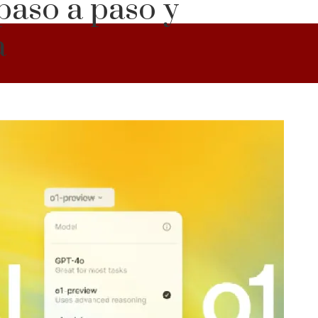
paso a paso y
a