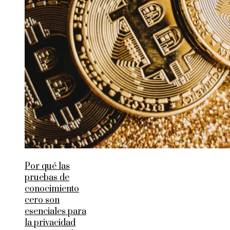
Por qué las
pruebas de
conocimiento
cero son
esenciales para
la privacidad