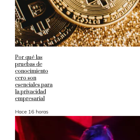
Por qué las
pruebas de
conocimiento
cero son
esenciales para
la privacidad
empresarial
Hace 16 horas