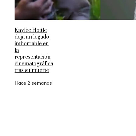
Kaylee Hottle
deja un legado
imborrable en
la
representación
cinematográfica
tras su muerte
Hace 2 semanas
Entradas Recientes
Por qué las pruebas de conocimiento cero son
esenciales para la privacidad empresarial
La logística y las rutas comerciales en los imperio