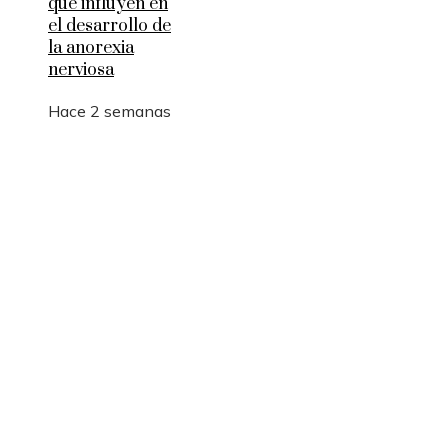
que influyen en
el desarrollo de
la anorexia
nerviosa
Hace 2 semanas
Entradas Recientes
La logística y las rutas comerciales en los imperio
antes de la Revolución Industrial
Innovación financiera y economía azul en Belice
La estabilidad política como factor clave para atr
inversión tecnológica en Costa Rica
Categorías
Ciencia y tecnología