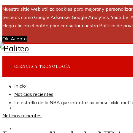
Nuestro sitio web utiliza cookies para mejorar y personaliza
terceros como Google Adsense, Google Analytics, Youtube. Al 
Haga clic en el botón para consultar nuestra Política de priv
Ok, Acepto
CIENCIA Y TECNOLOGÍA
Inicio
INVERSIONES Y NEGOCIOS
Noticias recientes
La estrella de la NBA que intenta suicidarse: «Me metí
CULTURA Y OCIO
Noticias recientes
RESPONSABILIDAD SOCIAL