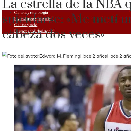
La estrella de la NBA 
Ciencia y tecnología
suicidarse: «Me metí u
Inversiones y negocios
Cultura y ocio
cabeza dos veces»
Responsabilidad social
Edward M. Fleming
Hace 2 años
Hace 2 añ