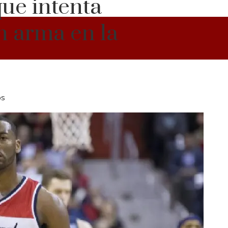
que intenta
n arma en la
os