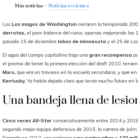
Más noticias –
Noticias recientes
Los
Los magos de Washington
cerraron la temporada 200
derrotas,
el peor balance del curso, apenas mejorando las 1
pasado 15 de diciembre
lobos de minnesota
y el 25 de Lo
El agua del campo capitalino trajo una
gran recompensa
pa
el premio de tener la primera elección del draft 2010, tenien
Muro,
que era un travieso en la escuela secundaria, y que en
Kentucky,
Ya había dejado claro que tenía mucho futuro en la 
Una bandeja llena de lesio
Cinco veces All-Star
consecutivamente entre 2014 y 2018, 
segundo mejor equipo defensivo de 2015, la carrera de John 
Firmada en 2017, una prórroga para
cuatro años y 170 mill