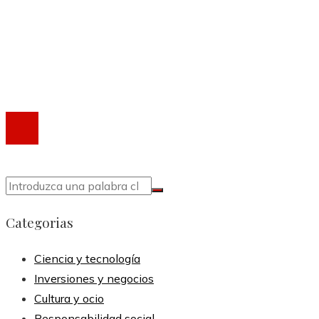
Quiénes somos
Política de Privacidad
Marco Legal del Sitio
Contacto
®2020 Todos los derechos reservados.
Categorias
Ciencia y tecnología
Inversiones y negocios
Cultura y ocio
Responsabilidad social