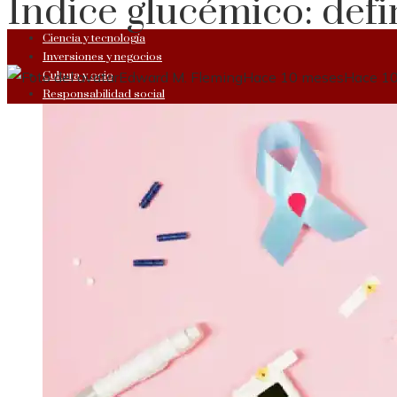
Índice glucémico: defin
Ciencia y tecnología
Inversiones y negocios
Cultura y ocio
Edward M. Fleming
Hace 10 meses
Hace 1
Responsabilidad social