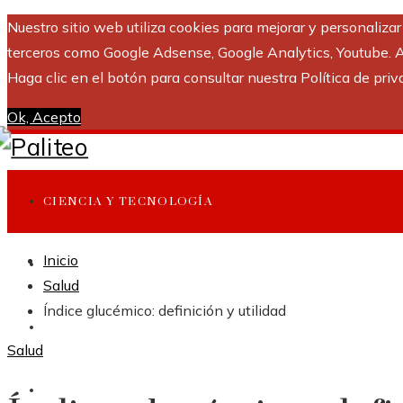
Nuestro sitio web utiliza cookies para mejorar y personaliza
terceros como Google Adsense, Google Analytics, Youtube. Al 
Haga clic en el botón para consultar nuestra Política de priv
Ok, Acepto
CIENCIA Y TECNOLOGÍA
Inicio
INVERSIONES Y NEGOCIOS
Salud
Índice glucémico: definición y utilidad
CULTURA Y OCIO
Salud
RESPONSABILIDAD SOCIAL