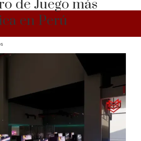
ro de Juego más
ica en Perú
os