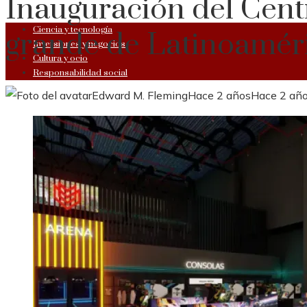
Inauguración del Cent
Ciencia y tecnología
grande de Latinoamér
Inversiones y negocios
Cultura y ocio
Responsabilidad social
Edward M. Fleming
Hace 2 años
Hace 2 añ