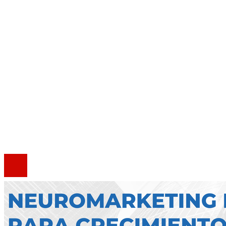
Inversiones y negocios
Cultura y ocio
Responsabilidad social
Mapa Del Sitio
Quiénes somos
Política de Privacidad
Marco Legal del Sitio
Contacto
®2020 Todos los derechos reservados.