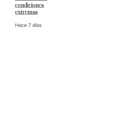
condiciones
extremas
Hace 7 días
Entradas Recientes
Los 10 telescopios que revolucionaron la observ
científica del universo
Qué es la microbiota intestinal y por qué es
importante para tu salud
Por qué las pruebas de conocimiento cero son
esenciales para la privacidad empresarial
Categorías
Ciencia y tecnología