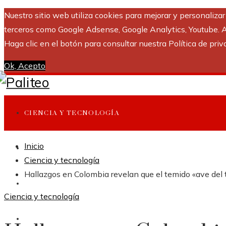
Nuestro sitio web utiliza cookies para mejorar y personaliza
terceros como Google Adsense, Google Analytics, Youtube. Al 
Haga clic en el botón para consultar nuestra Política de priv
Ok, Acepto
CIENCIA Y TECNOLOGÍA
Inicio
INVERSIONES Y NEGOCIOS
Ciencia y tecnología
Hallazgos en Colombia revelan que el temido «ave del 
CULTURA Y OCIO
Ciencia y tecnología
RESPONSABILIDAD SOCIAL