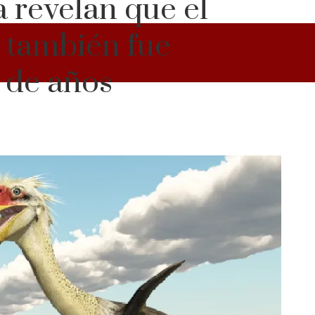
 revelan que el
» también fue
 de años