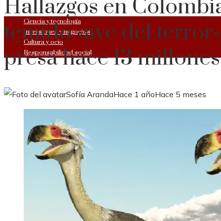
Hallazgos en Colombia
Ciencia y tecnología
temido «ave del terror
Inversiones y negocios
Cultura y ocio
presa hace 13 millones
Responsabilidad social
Sofía Aranda
Hace 1 año
Hace 5 meses