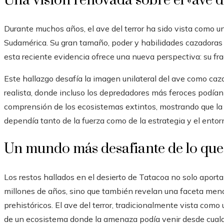
Una visión renovada sobre el «ave de
Durante muchos años, el ave del terror ha sido vista como un 
Sudamérica. Su gran tamaño, poder y habilidades cazadoras
esta reciente evidencia ofrece una nueva perspectiva: su frag
Este hallazgo desafía la imagen unilateral del ave como caz
realista, donde incluso los depredadores más feroces podían
comprensión de los ecosistemas extintos, mostrando que la
dependía tanto de la fuerza como de la estrategia y el entor
Un mundo más desafiante de lo que
Los restos hallados en el desierto de Tatacoa no solo aport
millones de años, sino que también revelan una faceta men
prehistóricos. El ave del terror, tradicionalmente vista com
de un ecosistema donde la amenaza podía venir desde cualqu