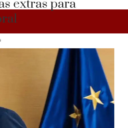
as extras para
oral
s