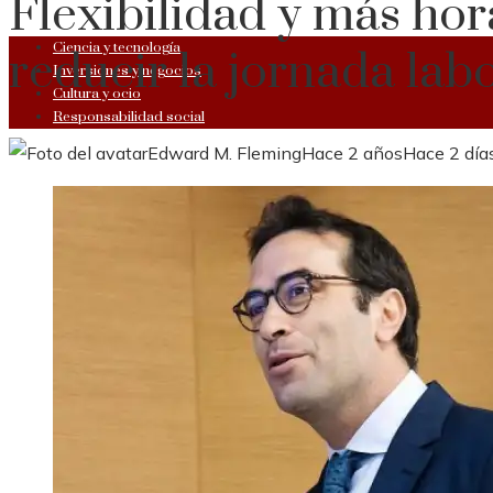
Flexibilidad y más hor
Ciencia y tecnología
reducir la jornada lab
Inversiones y negocios
Cultura y ocio
Responsabilidad social
Edward M. Fleming
Hace 2 años
Hace 2 día