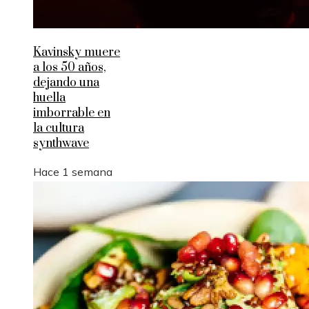
Kavinsky muere
a los 50 años,
dejando una
huella
imborrable en
la cultura
synthwave
Hace 1 semana