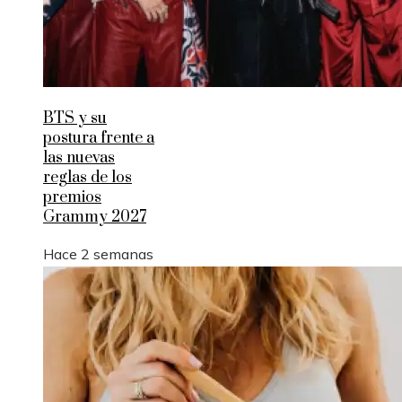
BTS y su
postura frente a
las nuevas
reglas de los
premios
Grammy 2027
Hace 2 semanas