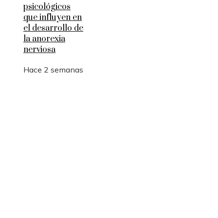
psicológicos
que influyen en
el desarrollo de
la anorexia
nerviosa
Hace 2 semanas
Entradas Recientes
La logística y las rutas comerciales en los imperio
antes de la Revolución Industrial
Innovación financiera y economía azul en Belice
La estabilidad política como factor clave para atr
inversión tecnológica en Costa Rica
Categorías