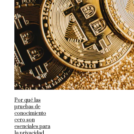
Por qué las
pruebas de
conocimiento
cero son
esenciales para
la privacidad