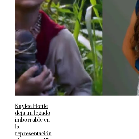
Kaylee Hottle
deja un legado
imborrable en
la
representación