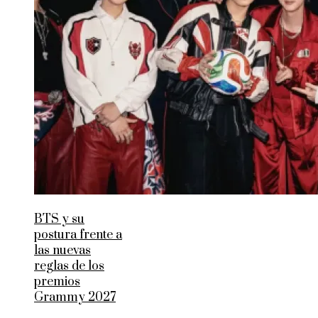
BTS y su
postura frente a
las nuevas
reglas de los
premios
Grammy 2027