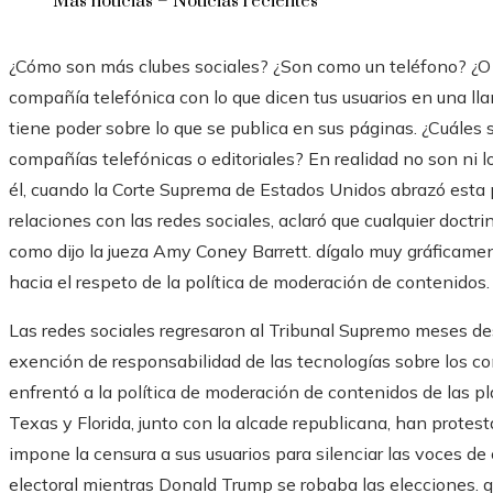
Más noticias – Noticias recientes
¿Cómo son más clubes sociales? ¿Son como un teléfono? ¿O 
compañía telefónica con lo que dicen tus usuarios en una llam
tiene poder sobre lo que se publica en sus páginas. ¿Cuáles
compañías telefónicas o editoriales? En realidad no son ni lo
él, cuando la Corte Suprema de Estados Unidos abrazó esta p
relaciones con las redes sociales, aclaró que cualquier doct
como dijo la jueza Amy Coney Barrett. dígalo muy gráficamen
hacia el respeto de la política de moderación de contenidos.
Las redes sociales regresaron al Tribunal Supremo meses d
exención de responsabilidad de las tecnologías sobre los co
enfrentó a la política de moderación de contenidos de las p
Texas y Florida, junto con la alcade republicana, han protest
impone la censura a sus usuarios para silenciar las voces d
electoral mientras Donald Trump se robaba las elecciones. q