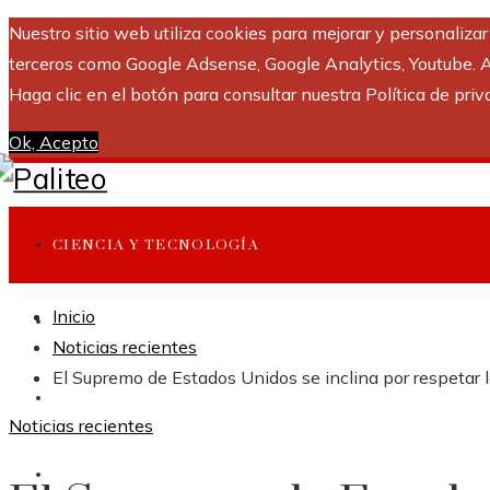
Nuestro sitio web utiliza cookies para mejorar y personaliza
terceros como Google Adsense, Google Analytics, Youtube. Al 
Haga clic en el botón para consultar nuestra Política de priv
Ok, Acepto
CIENCIA Y TECNOLOGÍA
Inicio
INVERSIONES Y NEGOCIOS
Noticias recientes
El Supremo de Estados Unidos se inclina por respetar l
CULTURA Y OCIO
Noticias recientes
RESPONSABILIDAD SOCIAL