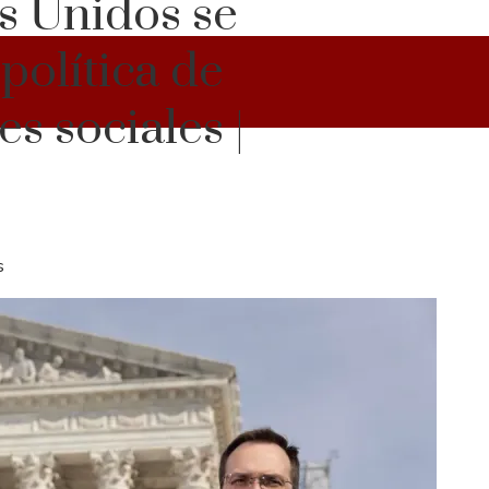
s Unidos se
 política de
s sociales |
s