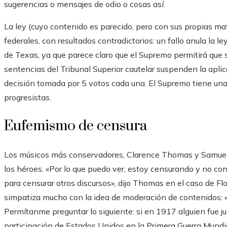
sugerencias o mensajes de odio o cosas así.
La ley (cuyo contenido es parecido, pero con sus propias m
federales, con resultados contradictorios: un fallo anula la le
de Texas, ya que parece claro que el Supremo permitirá que s
sentencias del Tribunal Superior cautelar suspenden la aplic
decisión tomada por 5 votos cada una. El Supremo tiene una
progresistas.
Eufemismo de censura
Los músicos más conservadores, Clarence Thomas y Samuel 
los héroes. «Por lo que puedo ver, estoy censurando y no con
para censurar otros discursos», dijo Thomas en el caso de Flo
simpatiza mucho con la idea de moderación de contenidos:
Permítanme preguntar lo siguiente: si en 1917 alguien fue j
participación de Estados Unidos en la Primera Guerra Mundi