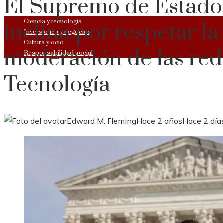
El Supremo de Estado
Ciencia y tecnología
inclina por respetar la
Inversiones y negocios
Cultura y ocio
moderación de las rede
Responsabilidad social
Tecnología
Edward M. Fleming
Hace 2 años
Hace 2 día