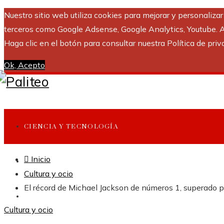
Nuestro sitio web utiliza cookies para mejorar y personaliza
terceros como Google Adsense, Google Analytics, Youtube. Al 
Haga clic en el botón para consultar nuestra Política de priv
Ok, Acepto
CIENCIA Y TECNOLOGÍA
Inicio
INVERSIONES Y NEGOCIOS
Cultura y ocio
El récord de Michael Jackson de números 1, superado 
CULTURA Y OCIO
Cultura y ocio