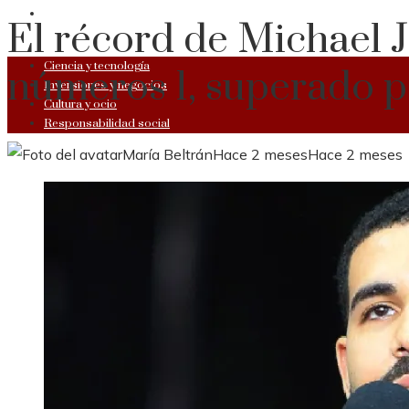
RESPONSABILIDAD SOCIAL
El récord de Michael 
Ciencia y tecnología
números 1, superado 
Inversiones y negocios
Cultura y ocio
Responsabilidad social
María Beltrán
Hace 2 meses
Hace 2 meses