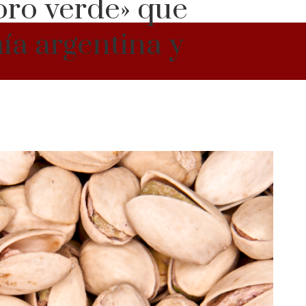
«oro verde» que
ía argentina y