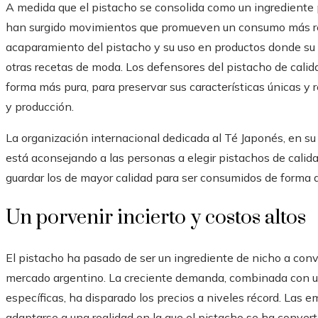
A medida que el pistacho se consolida como un ingrediente 
han surgido movimientos que promueven un consumo más res
acaparamiento del pistacho y su uso en productos donde su s
otras recetas de moda. Los defensores del pistacho de calida
forma más pura, para preservar sus características únicas y r
y producción.
La organización internacional dedicada al Té Japonés, en su 
está aconsejando a las personas a elegir pistachos de calidad
guardar los de mayor calidad para ser consumidos de forma d
Un porvenir incierto y costos altos
El pistacho ha pasado de ser un ingrediente de nicho a conve
mercado argentino. La creciente demanda, combinada con una
específicas, ha disparado los precios a niveles récord. Las
adaptarse a una realidad en la que el pistacho se ha converti