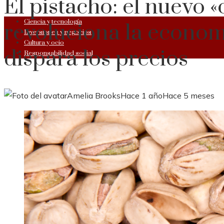
El pistacho: el nuevo 
Ciencia y tecnología
revoluciona la econom
Inversiones y negocios
Cultura y ocio
dispara los precios
Responsabilidad social
Amelia Brooks
Hace 1 año
Hace 5 meses