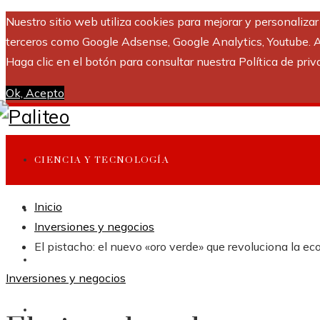
Nuestro sitio web utiliza cookies para mejorar y personaliza
terceros como Google Adsense, Google Analytics, Youtube. Al 
Haga clic en el botón para consultar nuestra Política de priv
Ok, Acepto
CIENCIA Y TECNOLOGÍA
Inicio
INVERSIONES Y NEGOCIOS
Inversiones y negocios
El pistacho: el nuevo «oro verde» que revoluciona la ec
CULTURA Y OCIO
Inversiones y negocios
RESPONSABILIDAD SOCIAL