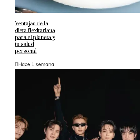
Ventajas de la
dieta flexitariana
para el planeta y
tu salud
personal
Hace 1 semana