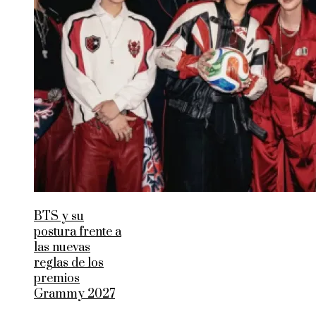
BTS y su
postura frente a
las nuevas
reglas de los
premios
Grammy 2027