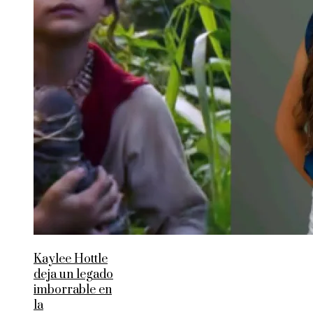
Kaylee Hottle
deja un legado
imborrable en
la