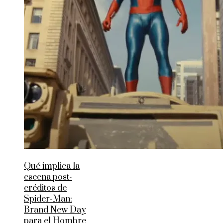
Qué implica la
escena post-
créditos de
Spider-Man:
Brand New Day
para el Hombre