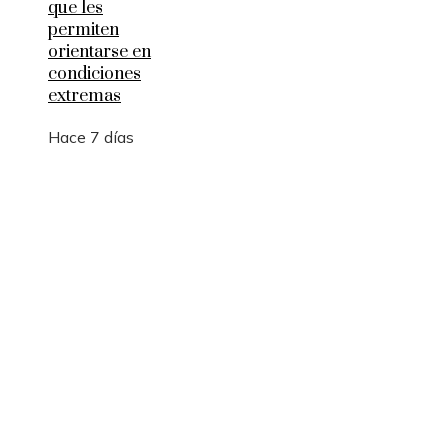
que les
permiten
orientarse en
condiciones
extremas
Hace 7 días
Entradas Recientes
Los 10 telescopios que revolucionaron la observ
científica del universo
Qué es la microbiota intestinal y por qué es
importante para tu salud
Por qué las pruebas de conocimiento cero son
esenciales para la privacidad empresarial
Categorías