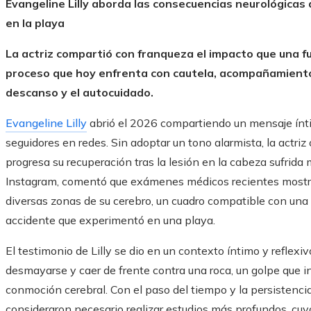
Evangeline Lilly aborda las consecuencias neurológicas
en la playa
La actriz compartió con franqueza el impacto que una fu
proceso que hoy enfrenta con cautela, acompañamiento
descanso y el autocuidado.
Evangeline Lilly
abrió el 2026 compartiendo un mensaje ínt
seguidores en redes. Sin adoptar un tono alarmista, la actri
progresa su recuperación tras la lesión en la cabeza sufrida
Instagram, comentó que exámenes médicos recientes mostra
diversas zonas de su cerebro, un cuadro compatible con una 
accidente que experimentó en una playa.
El testimonio de Lilly se dio en un contexto íntimo y reflexivo
desmayarse y caer de frente contra una roca, un golpe que 
conmoción cerebral. Con el paso del tiempo y la persistencia
consideraron necesario realizar estudios más profundos, cuy