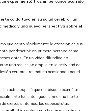
 que experimentó tras un percance ocurrido
erte caída tuvo en su salud cerebral, un
 médico y una nueva perspectiva sobre el
imo que captó rápidamente la atención de sus
z optó por describir en primera persona cómo
 meses antes. En un video difundido en
ron una reducción amplia en la actividad de
lesión cerebral traumática ocasionada por el
. La actriz explicó que el episodio ocurrió tras
inicialmente fue catalogado como una fuerte
 de ciertos síntomas, los especialistas
os resultados confirmaron la presencia de un