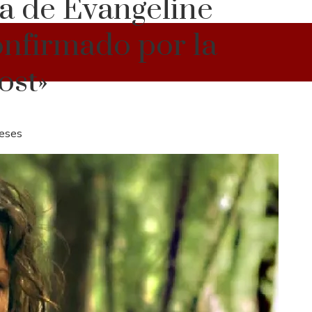
za de Evangeline
onfirmado por la
ost»
eses