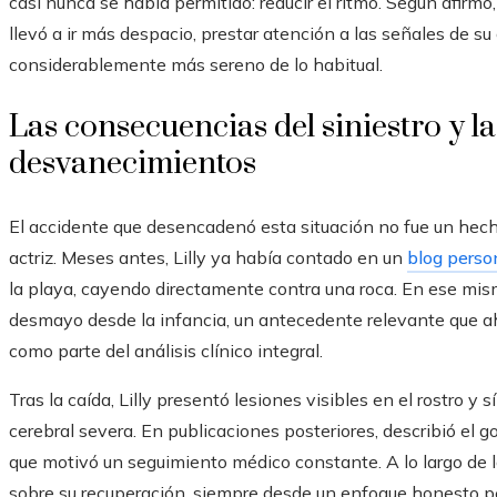
casi nunca se había permitido: reducir el ritmo. Según afirmó, 
llevó a ir más despacio, prestar atención a las señales de su
considerablemente más sereno de lo habitual.
Las consecuencias del siniestro y la
desvanecimientos
El accidente que desencadenó esta situación no fue un hecho
actriz. Meses antes, Lilly ya había contado en un
blog perso
la playa, cayendo directamente contra una roca. En ese mism
desmayo desde la infancia, un antecedente relevante que a
como parte del análisis clínico integral.
Tras la caída, Lilly presentó lesiones visibles en el rostro
cerebral severa. En publicaciones posteriores, describió el 
que motivó un seguimiento médico constante. A lo largo de 
sobre su recuperación, siempre desde un enfoque honesto p