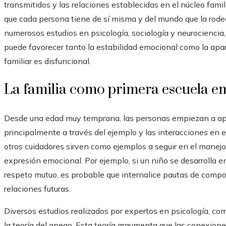
transmitidos y las relaciones establecidas en el núcleo fam
que cada persona tiene de sí misma y del mundo que la rode
numerosos estudios en psicología, sociología y neurociencia,
puede favorecer tanto la estabilidad emocional como la aparic
familiar es disfuncional.
La familia como primera escuela e
Desde una edad muy temprana, las personas empiezan a ap
principalmente a través del ejemplo y las interacciones en 
otros cuidadores sirven como ejemplos a seguir en el manejo 
expresión emocional. Por ejemplo, si un niño se desarrolla
respeto mutuo, es probable que internalice pautas de compo
relaciones futuras.
Diversos estudios realizados por expertos en psicología, 
la teoría del apego. Esta teoría argumenta que las conexione