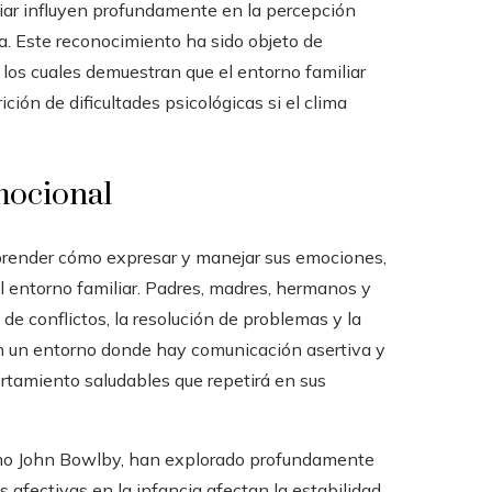
iliar influyen profundamente en la percepción
a. Este reconocimiento ha sido objeto de
 los cuales demuestran que el entorno familiar
ión de dificultades psicológicas si el clima
mocional
render cómo expresar y manejar sus emociones,
el entorno familiar. Padres, madres, hermanos y
de conflictos, la resolución de problemas y la
 en un entorno donde hay comunicación asertiva y
rtamiento saludables que repetirá en sus
como John Bowlby, han explorado profundamente
s afectivas en la infancia afectan la estabilidad