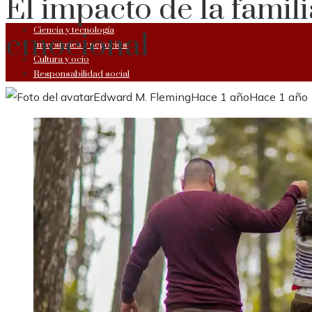
El impacto de la famili
Ciencia y tecnología
emocional
Inversiones y negocios
Cultura y ocio
Responsabilidad social
Edward M. Fleming
Hace 1 año
Hace 1 año