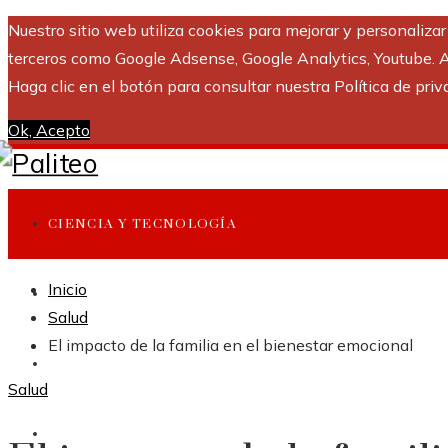
Nuestro sitio web utiliza cookies para mejorar y personaliza
terceros como Google Adsense, Google Analytics, Youtube. Al 
Haga clic en el botón para consultar nuestra Política de priv
Ok, Acepto
CIENCIA Y TECNOLOGÍA
Inicio
INVERSIONES Y NEGOCIOS
Salud
El impacto de la familia en el bienestar emocional
CULTURA Y OCIO
Salud
RESPONSABILIDAD SOCIAL