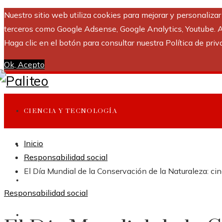
Nuestro sitio web utiliza cookies para mejorar y personaliza
terceros como Google Adsense, Google Analytics, Youtube. Al 
Haga clic en el botón para consultar nuestra Política de priv
Ok, Acepto
CIENCIA Y TECNOLOGÍA
Inicio
INVERSIONES Y NEGOCIOS
Responsabilidad social
El Día Mundial de la Conservación de la Naturaleza: cin
CULTURA Y OCIO
Responsabilidad social
RESPONSABILIDAD SOCIAL