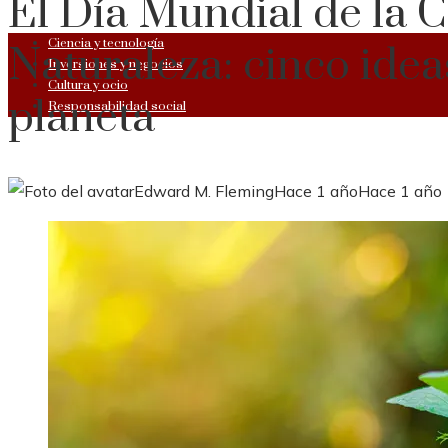
El Día Mundial de la 
Ciencia y tecnología
Naturaleza: cinco idea
Inversiones y negocios
Cultura y ocio
planeta
Responsabilidad social
Edward M. Fleming
Hace 1 año
Hace 1 año