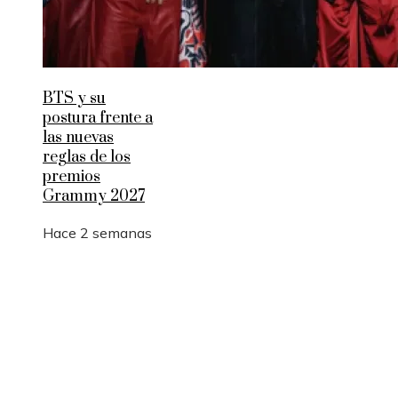
BTS y su
postura frente a
las nuevas
reglas de los
premios
Grammy 2027
Hace 2 semanas
Entradas Recientes
Qué es la microbiota intestinal y por qué es
importante para tu salud
Por qué las pruebas de conocimiento cero son