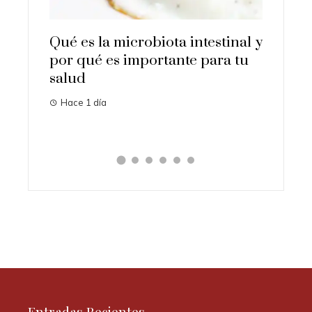
 la microbiota intestinal y
Por qué las pruebas
ué es importante para tu
conocimiento cero 
esenciales para la p
empresarial
 día
Hace 2 días
Entradas Recientes