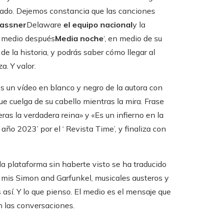
zado. Dejemos constancia que las canciones
assner
Delaware
el equipo nacional
y la
 y medio después
Media noche
‘, en medio de su
 de la historia, y podrás saber cómo llegar al
. Y valor.
os un vídeo en blanco y negro de la autora con
e cuelga de su cabello mientras la mira. Frase
eras la verdadera reina» y «Es un infierno en la
 año 2023’ por el ‘ Revista Time’, y finaliza con
 la plataforma sin haberte visto se ha traducido
 mis Simon and Garfunkel, musicales austeros y
así. Y lo que pienso. El medio es el mensaje que
 las conversaciones.