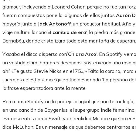
glamour. Incluyendo a Leonard Cohen porque no fue tan for
fueron compuestas por ella, algunas de ellas juntas
Aarón D
mayoría junto a
Jack Antonoff
, un productor habitual. Año
viaje multimillonario’
El cambio de era
‘, la piedra más grande
Bernabéu, donde cristalizará toda esta montaña de esperanza
Y’acaba el disco disperso con’
Chiara Arco
‘. En Spotify vem
un vestido claro, hombres desnudos, sosteniendo una rosa qu
ahí: «Te gusta Stevie Nicks en el 75», «Falta la corona, maro 
Tierra es celestial», dice quien fue designada ‘La persona del
la frase esperanzadora ante la mente.
Pero como Spotify no lo protejo, al igual que una tecnología,
en una canción de Boygenius, el supergrupo indie femenino,
evanescentes como Swift, y en realidad Me dice que no eres 
dice McLuhan. Es un mensaje de que debemos centrarnos en