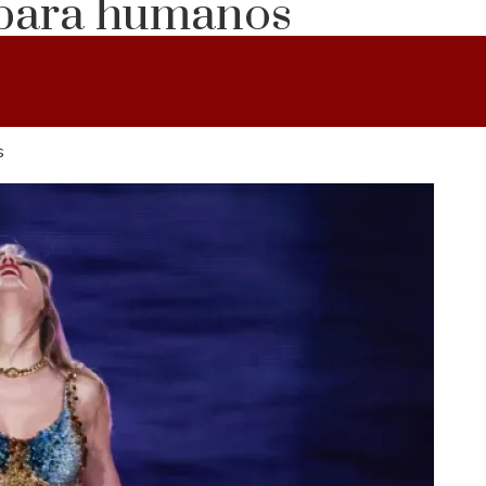
para humanos
s