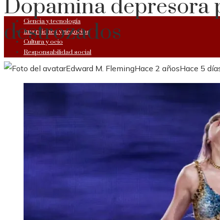
Dopamina depresora 
Ciencia y tecnología
destrozados
Inversiones y negocios
Cultura y ocio
Responsabilidad social
Edward M. Fleming
Hace 2 años
Hace 5 día