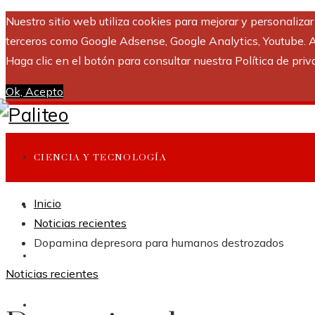
Nuestro sitio web utiliza cookies para mejorar y personaliza
terceros como Google Adsense, Google Analytics, Youtube. Al 
Haga clic en el botón para consultar nuestra Política de priv
Ok, Acepto
CIENCIA Y TECNOLOGÍA
Inicio
INVERSIONES Y NEGOCIOS
Noticias recientes
Dopamina depresora para humanos destrozados
CULTURA Y OCIO
Noticias recientes
RESPONSABILIDAD SOCIAL