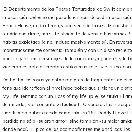
‘El Departamento de los Poetas Torturados’ de Swift comie
una canción del emo del pasado en Soundcloud, una canción 
Beach House, onda etérea, y una serie de frases dispuestas a
tendría que «Irme, ma si, te olvidaste de venir a buscarme».
habrás explotado (o no, incluso masivamente sí). En revers
monstruosamente comercial también y con un disco reciente
poética y los mil personajes de la canción (¿regodeo?) y la
vulnerables ante diferentes estilos musicales y el ritmo, c
De hecho, las rosas ya están repletas de fragmentos de ellas
fans que identifican el nivel hiperbólico que si tiene un disfr
My Life’ termina con un ‘Loss of my life’ (p. ej. se titula ‘El 
de mi vida’) y el conjunto virtualidad. . O variarás las intr
significa no haber crecido como tal», en ‘But Daddy I Love H
perdido no sólo «su gran amor» sino también «su mejor amigo
donde nací». El pico de las acompañantes melancólicas, lo