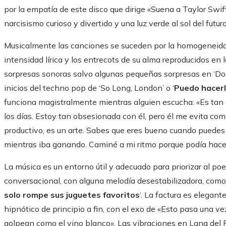
por la empatía de este disco que dirige «Suena a Taylor Swift
narcisismo curioso y divertido y una luz verde al sol del futur
Musicalmente las canciones se suceden por la homogeneidad,
intensidad lírica y los entrecots de su alma reproducidos en 
sorpresas sonoras salvo algunas pequeñas sorpresas en ‘Dow
inicios del techno pop de ‘So Long, London’ o ‘
Puedo hacerl
funciona magistralmente mientras alguien escucha: «Es tan 
los días. Estoy tan obsesionada con él, pero él me evita co
productivo, es un arte. Sabes que eres bueno cuando puedes 
mientras iba ganando. Caminé a mi ritmo porque podía hacer
La música es un entorno útil y adecuado para priorizar al poe
conversacional, con alguna melodía desestabilizadora, como
solo rompe sus juguetes favoritos
‘. La factura es elegant
hipnótico de principio a fin, con el exo de «Esto pasa una 
golpean como el vino blanco». Las vibraciones en Lana del