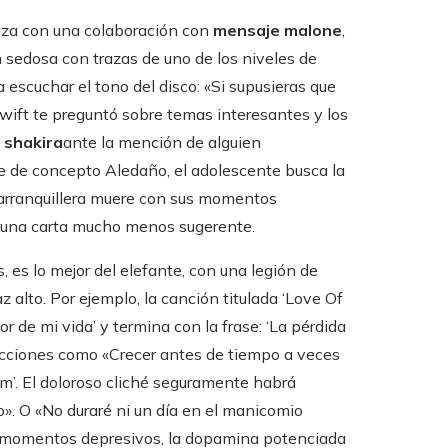
nza con una colaboración con
mensaje malone
,
sedosa con trazas de uno de los niveles de
 escuchar el tono del disco: «Si supusieras que
 Swift te preguntó sobre temas interesantes y los
a
shakira
ante la mención de alguien
 de concepto Aledaño, el adolescente busca la
 barranquillera muere con sus momentos
on una carta mucho menos sugerente.
, es lo mejor del elefante, con una legión de
az alto. Por ejemplo, la canción titulada ‘Love Of
amor de mi vida’ y termina con la frase: ‘La pérdida
ospecciones como «Crecer antes de tiempo a veces
im’. El doloroso cliché seguramente habrá
». O «No duraré ni un día en el manicomio
s momentos depresivos, la dopamina potenciada