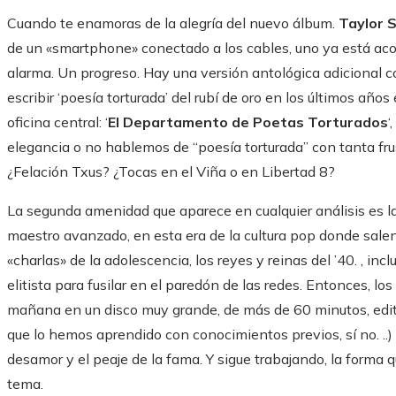
Cuando te enamoras de la alegría del nuevo álbum.
Taylor 
de un «smartphone» conectado a los cables, uno ya está aco
alarma. Un progreso. Hay una versión antológica adicional 
escribir ‘poesía torturada’ del rubí de oro en los últimos año
oficina central: ‘
El Departamento de Poetas Torturados
‘
elegancia o no hablemos de “poesía torturada” con tanta frus
¿Felación Txus? ¿Tocas en el Viña o en Libertad 8?
La segunda amenidad que aparece en cualquier análisis es 
maestro avanzado, en esta era de la cultura pop donde salen
«charlas» de la adolescencia, los reyes y reinas del ’40. , in
elitista para fusilar en el paredón de las redes. Entonces, l
mañana en un disco muy grande, de más de 60 minutos, ed
que lo hemos aprendido con conocimientos previos, sí no. ..)
desamor y el peaje de la fama. Y sigue trabajando, la forma q
tema.