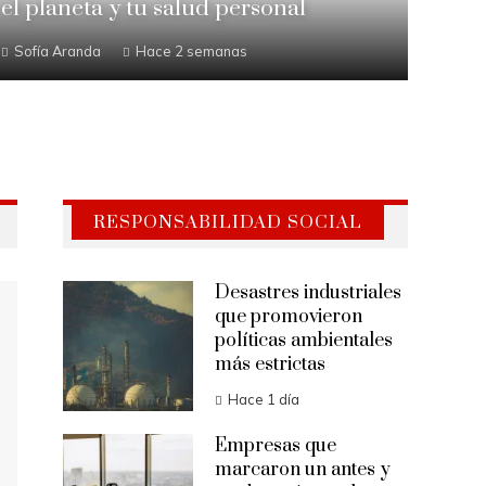
el planeta y tu salud personal
Sofía Aranda
Hace 2 semanas
RESPONSABILIDAD SOCIAL
Desastres industriales
que promovieron
políticas ambientales
más estrictas
Hace 1 día
Empresas que
marcaron un antes y