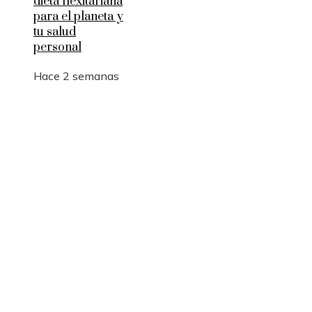
dieta flexitariana
para el planeta y
tu salud
personal
Hace 2 semanas
Entradas Recientes
Qué es la microbiota intestinal y por qué es
importante para tu salud
Por qué las pruebas de conocimiento cero son
esenciales para la privacidad empresarial
Desastres industriales que promovieron políticas
ambientales más estrictas
Categorías